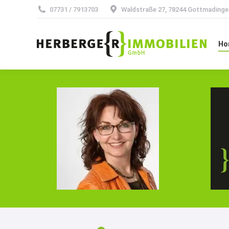
07731 / 7913703
Waldstraße 27, 78244 Gottmadinge
H
Ho